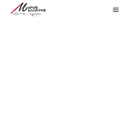
Λάχεση
Αγάπη και Έρωτας
Δικαιοσύνη
Ελπίδα
Θλίψη και Πόνος
Σκόρπια Λόγια
Ταξίδια του Μυαλού
Τραγούδια
Short Films
Video Clips
SEARCH