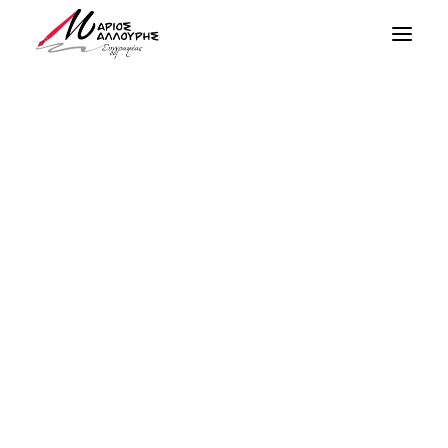
Λάχεση
Αγάπη και Έρωτας
Δικαιοσύνη
Ελπίδα
Θλίψη και Πόνος
Σκόρπια Λόγια
Ταξίδια του Μυαλού
Πληροφορίες
Τραγούδια
Short Films
Video Clips
Αρχική
Συνεντεύξεις
Τελευταία Νέα
Επικοινωνία
SEARCH
Βιβλία