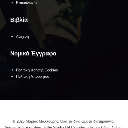
Επικοινωνία
Βιβλία
Λάχεση
Νομικά Έγγραφα
Πολιτική Χρήσης Cookies
Πολιτική Απορρήτου
© 2026 Μάριος Μαλλούρης. Όλα τα δικαιώματα διατηρούνται.
Ανάπτυξη Ιστοσελίδας:
Idilio Studio Ltd
| Σχεδίαση Ιστοσελίδας:
Natasa