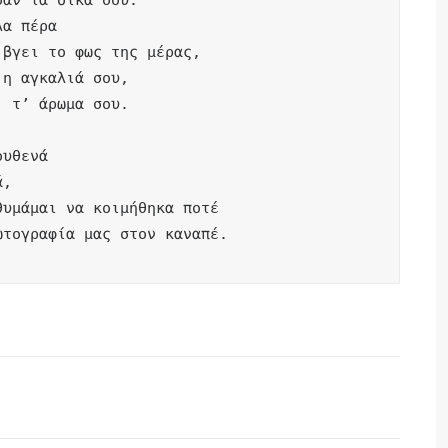
αν τα δικά σου.

α πέρα

βγει το φως της μέρας, 

η αγκαλιά σου,

 τ’ άρωμα σου.

υθενά

,

υμάμαι να κοιμήθηκα ποτέ

ωτογραφία μας στον καναπέ.