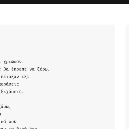


 χρεώσαν.

 θα έπρεπε να ξέρω,

πέταξαν έξω

εράσεις 

ξεχάσεις.

άσω,



κά σου 
