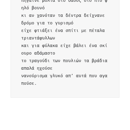
πήγαινε βόλτα στο δάσος στο πιο ψ
ηλό βουνό 

κι αν χανόταν τα δέντρα δείχνανε 
δρόμο για το γυρισμό

είχε φτιάξει ένα σπίτι με πέταλα 
τριαντάφυλλων

και για φύλακα είχε βάλει ένα σκί
ουρο αδάμαστο 

το τραγούδι των πουλιών τα βράδια 
απαλά ηχούσε 

νανούρισμα γλυκό απ’ αυτά που αγα
πούσε.