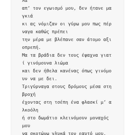
λά 

απ’ τον εγωισμό μου, δεν ήτανε μα
γκιά

κι ας νόμιζαν οι γύρω μου πως πέρ
ναγα καθώς πρέπει 

την μέρα με βλέπανε σαν άτομο αξι
οπρεπή.

Μα τα βράδια δεν τους έψαχνα γιατ
ί γινόμουνα λιώμα

και δεν ήθελα κανένας όπως γινόμο
υν να με δει.

Τριγύρναγα στους δρόμους μέσα στη 
βροχή 

έχοντας στη τσέπη ένα φλασκί μ’ α
λκοόλη 

ή στο δωμάτιο κλεινόμουν μοναχός 
μου 

να σκοτώνω γλυκά τον εαυτό μου.
