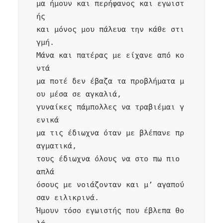
μα ήμουν και περήφανος και εγωιστ
ής 

και μόνος μου πάλευα την κάθε στι
γμή.

Μάνα και πατέρας με είχανε από κο
ντά 

μα ποτέ δεν έβαζα τα προβλήματα μ
ου μέσα σε αγκαλιά,

γυναίκες πάμπολλες να τραβιέμαι γ
ενικά 

μα τις έδιωχνα όταν με βλέπανε πρ
αγματικά,

τους έδιωχνα όλους να στο πω πιο 
απλά 

όσους με νοιάζονταν και μ’ αγαπού
σαν ειλικρινά.

Ήμουν τόσο εγωιστής που έβλεπα θο