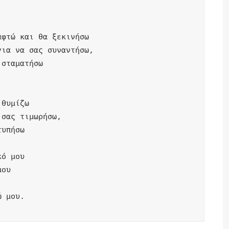
φτώ και θα ξεκινήσω

ια να σας συναντήσω,

σταματήσω



θυμίζω

σας τιμωρήσω,

υπήσω

ό μου

ου

ώ μου.