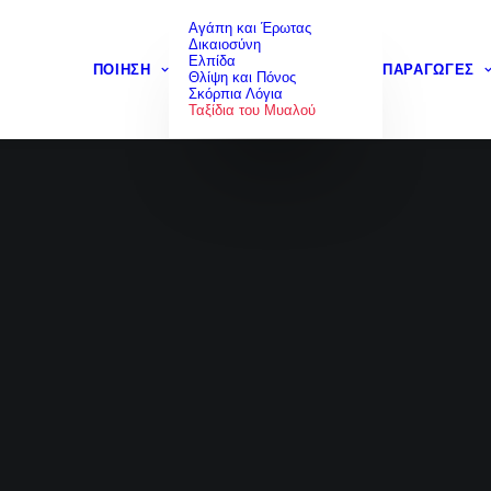
Αγάπη και Έρωτας
Δικαιοσύνη
Ελπίδα
ΠΟΊΗΣΗ
ΠΑΡΑΓΩΓΈΣ
Θλίψη και Πόνος
ΤΑΞΊΔΙΑ ΤΟΥ ΜΥΑΛΟΎ
•
18 ΑΥΓΟΎΣΤΟΥ 2023
•
2 MINUTES
Σκόρπια Λόγια
Ταξίδια του Μυαλού
Ο λαβωμένος άνθρωπος
12
Like
MARIOS MALLOURIS