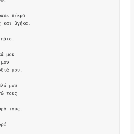
ω.

ανε πίκρα

 και βγήκα.

πάτο.

ά μου

μου

διά μου.

λό μου

ώ τους

ρό τους.

ρώ
