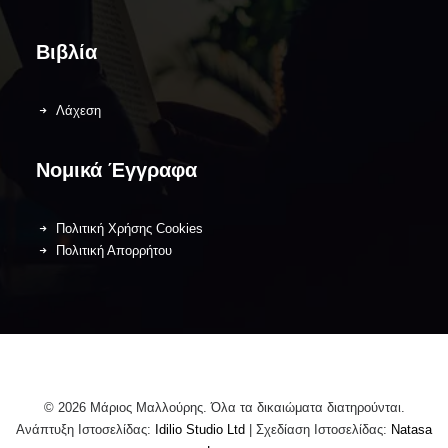
Βιβλία
Λάχεση
Νομικά Έγγραφα
Πολιτική Χρήσης Cookies
Πολιτική Απορρήτου
© 2026 Μάριος Μαλλούρης. Όλα τα δικαιώματα διατηρούνται.
Ανάπτυξη Ιστοσελίδας:
Idilio Studio Ltd
| Σχεδίαση Ιστοσελίδας:
Natasa